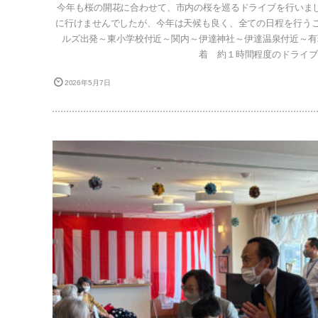
今年も桜の開花に合わせて、市内の桜を巡るドライブを行いま
に行けませんでしたが、今年は天候も良く、全ての日程を行うこ
ルズ出発～東小学校付近～関内～伊達神社～伊達温泉付近～有
着 約１時間程度のドライブを
2026年5月7日