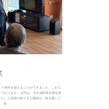
式
１４周年を迎えることができました。これも
ております。 当日は、大久保和幸名誉会長
した。入居者の皆さまと職員が、歌を通して
昼...