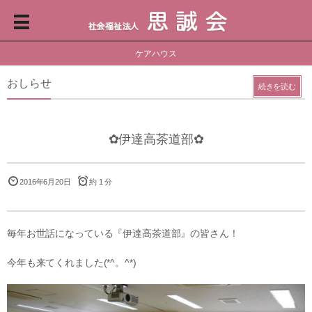
ケアハウス
おしらせ
続きを読む
✿伊達高茶道部✿
2016年6月20日
約 1 分
毎年お世話になっている『伊達高茶道部』の皆さん！
今年も来てくれました(*^。^*)