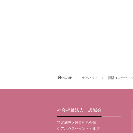
HOME
ケアハウス
新型コロナウィル
社会福祉法人 思誠会
特定施設入居者生活介護
ケアハウスセイントヒルズ