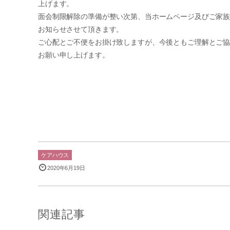
上げます。
面会制限解除の準備が整い次第、当ホームページ及びご家
お知らせさせて頂きます。
ご心配とご不便をお掛け致しますが、今後ともご理解とご
お願い申し上げます。
令和2年6月1
ケアハウス セイ
施設長 長沼
ケアハウス
2020年6月19日
関連記事