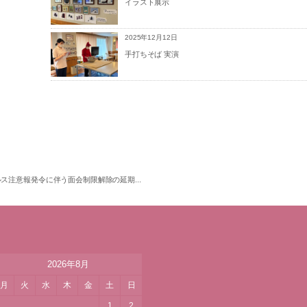
イラスト展示
2025年12月12日
手打ちそば 実演
ス注意報発令に伴う面会制限解除の延期...
2026年8月
月
火
水
木
金
土
日
1
2