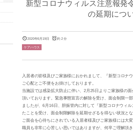
新型コロナウィルス注意報発
の延期につ
2020年6月19日
約 2 分
ケアハウス
入居者の皆様及びご家族様におかれまして、『新型コロナ
ご心配とご不便をお掛けしております。
当施設では感染拡大防止に伴い、2月25日よりご家族様の
頂いております。緊急事態宣言の解除を受け、面会制限一
ましたが、6月16日、胆振管内に対して『新型コロナウィ
たことを受け、面会制限解除を延期せざるを得ない状況と
ご面会を心待ちにされている入居者様及びご家族様には大
職員も非常に心苦しい思いではありますが、何卒ご理解頂