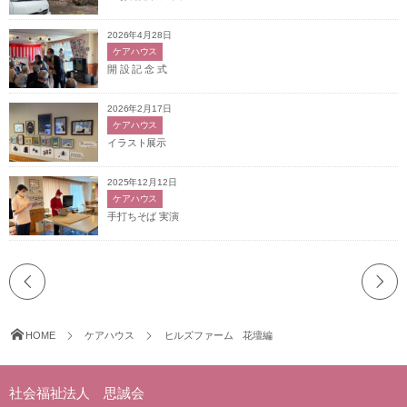
2026年4月28日
ケアハウス
開 設 記 念 式
2026年2月17日
ケアハウス
イラスト展示
2025年12月12日
ケアハウス
手打ちそば 実演
HOME
ケアハウス
ヒルズファーム 花壇編
社会福祉法人 思誠会