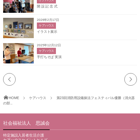
ケアハウス
開 設 記 念 式
2026年2月17日
ケアハウス
イラスト展示
2025年12月12日
ケアハウス
手打ちそば 実演
HOME
ケアハウス
第23回消防用設備操法フェスティバル優勝（消火器
の部...
社会福祉法人 思誠会
特定施設入居者生活介護