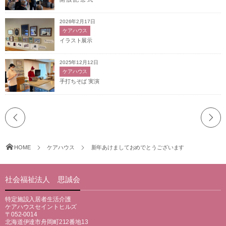
2026年2月17日
ケアハウス
イラスト展示
2025年12月12日
ケアハウス
手打ちそば 実演
HOME
ケアハウス
新年あけましておめでとうございます
社会福祉法人 思誠会
特定施設入居者生活介護
ケアハウスセイントヒルズ
〒052-0014
北海道伊達市舟岡町212番地13