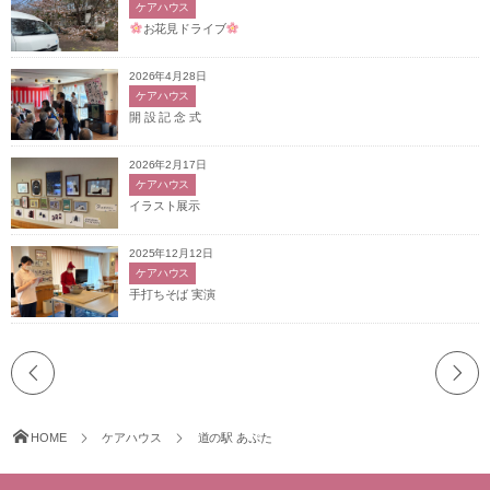
ケアハウス
お花見ドライブ
2026年4月28日
ケアハウス
開 設 記 念 式
2026年2月17日
ケアハウス
イラスト展示
2025年12月12日
ケアハウス
手打ちそば 実演
HOME
ケアハウス
道の駅 あぷた