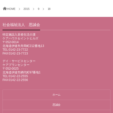
HOME
2015
9
18
社会福祉法人 思誠会
特定施設入居者生活介護
ケアハウスセイントヒルズ
〒052-0014
北海道伊達市舟岡町212番地13
TEL 0142-23-7722
FAX 0142-23-7723
デイ・サービスセンター
ケアプランセンター
〒052-0025
北海道伊達市網代町97番地1
TEL 0142-22-2555
FAX 0142-22-2556
ホーム
思誠会