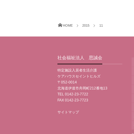
HOME
2015
11
社会福祉法人 思誠会
特定施設入居者生活介護
ケアハウスセイントヒルズ
〒052-0014
北海道伊達市舟岡町212番地13
TEL 0142-23-7722
FAX 0142-23-7723
サイトマップ
«