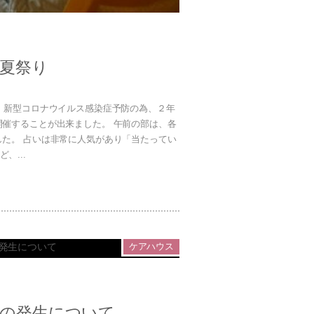
 夏祭り
。新型コロナウイルス感染症予防の為、２年
催することが出来ました。 午前の部は、各
た。 占いは非常に人気があり「当たってい
、...
ケアハウス
の発生について