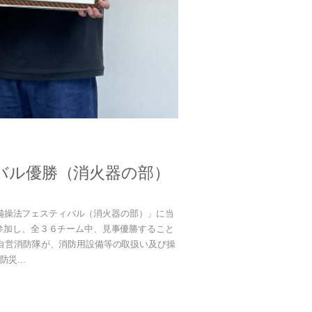
バル優勝（消火器の部）
備操法フェスティバル（消火器の部）」に当
参加し、全３６チーム中、見事優勝すること
自営消防隊が、消防用設備等の取扱い及び操
災...