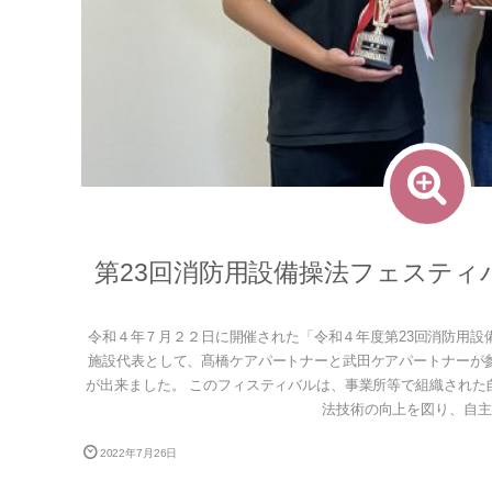
第23回消防用設備操法フェスティ
令和４年７月２２日に開催された「令和４年度第23回消防用設
施設代表として、髙橋ケアパートナーと武田ケアパートナーが
が出来ました。 このフィスティバルは、事業所等で組織された
法技術の向上を図り、自主防
2022年7月26日