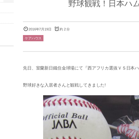
野球観戦！日本ハ
2016年7月19日
約 2 分
ケアハウス
先日、室蘭新日鐵住金球場にて『西アフリカ選抜ＶＳ日本
野球好きな入居者さんと観戦してきました!