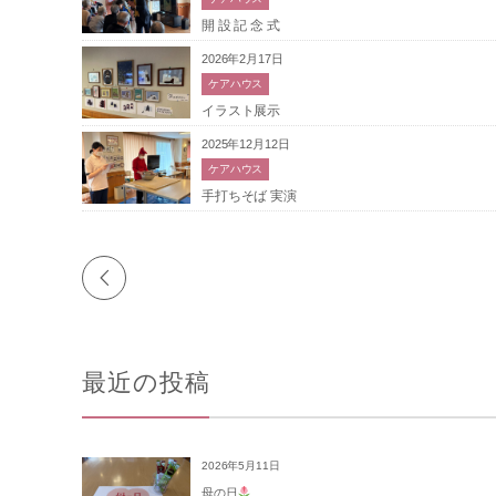
開 設 記 念 式
2026年2月17日
ケアハウス
イラスト展示
2025年12月12日
ケアハウス
手打ちそば 実演
最近の投稿
2026年5月11日
母の日